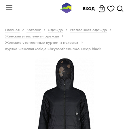
ВХОД
0
Главная
Каталог
Одежда
Утепленная одежда
Женская утепленная одежда
Женские утепленные куртки и пуховки
Куртка женская Maloja ChrysanthenumM. Deep black