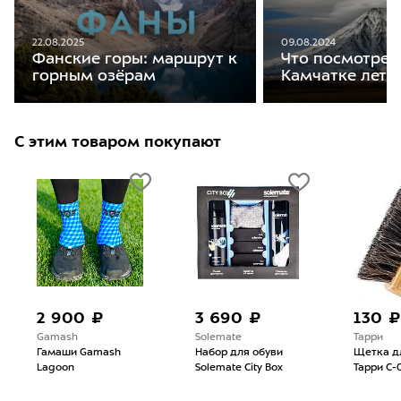
22.08.2025
09.08.2024
Фанские горы: маршрут к
Что посмотрет
горным озёрам
Камчатке лето
С этим товаром покупают
2 900 ₽
3 690 ₽
130 ₽
Gamash
Solemate
Тарри
Гамаши Gamash
Набор для обуви
Щетка д
Lagoon
Solemate City Box
Тарри С-