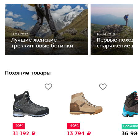
11.03.2022
10.04.2019
Лучшие женские
Первые походы
треккинговые ботинки
снаряжение дл
Похожие товары
-20%
-40%
новинк
31 192 ₽
13 794 ₽
36 98