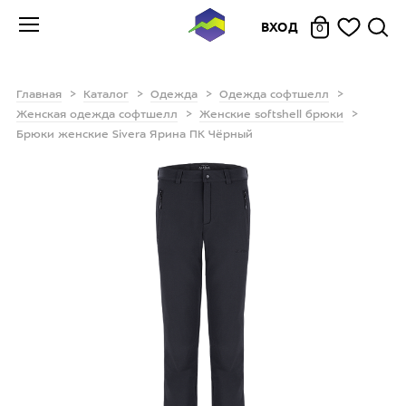
ВХОД
0
Главная
Каталог
Одежда
Одежда софтшелл
Женская одежда софтшелл
Женские softshell брюки
Брюки женские Sivera Ярина ПК Чёрный