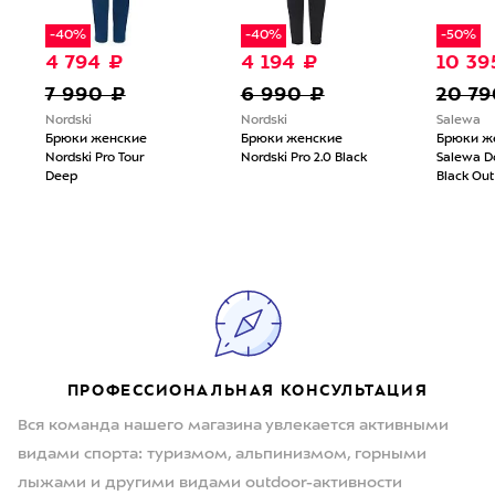
-40%
-40%
-50%
4 794 ₽
4 194 ₽
10 39
7 990 ₽
6 990 ₽
20 79
Nordski
Nordski
Salewa
Брюки женские
Брюки женские
Брюки ж
Nordski Pro Tour
Nordski Pro 2.0 Black
Salewa D
Deep
Black Out
ПРОФЕССИОНАЛЬНАЯ КОНСУЛЬТАЦИЯ
Вся команда нашего магазина увлекается активными
видами спорта: туризмом, альпинизмом, горными
лыжами и другими видами outdoor-активности