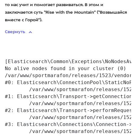
то нас учит и помогает развиваться. В этом и
заключается суть "Rise with the Mountain" ("Возвышайся
вместе с Горой").
Свернуть
[Elasticsearch\Common\Exceptions\NoNodesAva
No alive nodes found in your cluster (0)

/var/www/sportmarafon/releases/1523/vendor/
#0: Elasticsearch\ConnectionPool\StaticNoPi
	/var/www/sportmarafon/releases/1523/vendor/elasticsearch/elasticsearch/src/Elasticsearch/Transport.php:76

#1: Elasticsearch\Transport->getConnection

	/var/www/sportmarafon/releases/1523/vendor/elasticsearch/elasticsearch/src/Elasticsearch/Transport.php:94

#2: Elasticsearch\Transport->performRequest

	/var/www/sportmarafon/releases/1523/vendor/elasticsearch/elasticsearch/src/Elasticsearch/Connections/Connection.php:242

#3: Elasticsearch\Connections\Connection->E
	/var/www/sportmarafon/releases/1523/vendor/react/promise/src/FulfilledPromise.php:28
