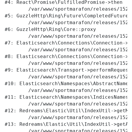
#4: React\Promise\FulfilledPromise->then

	/var/www/sportmarafon/releases/1523/vendor/guzzlehttp/ringphp/src/Future/CompletedFutureValue.php:55

#5: GuzzleHttp\Ring\Future\CompletedFutureVa
	/var/www/sportmarafon/releases/1523/vendor/guzzlehttp/ringphp/src/Core.php:341

#6: GuzzleHttp\Ring\Core::proxy

	/var/www/sportmarafon/releases/1523/vendor/elasticsearch/elasticsearch/src/Elasticsearch/Connections/Connection.php:299

#7: Elasticsearch\Connections\Connection->E
	/var/www/sportmarafon/releases/1523/vendor/elasticsearch/elasticsearch/src/Elasticsearch/Connections/Connection.php:177

#8: Elasticsearch\Connections\Connection->p
	/var/www/sportmarafon/releases/1523/vendor/elasticsearch/elasticsearch/src/Elasticsearch/Transport.php:105

#9: Elasticsearch\Transport->performRequest

	/var/www/sportmarafon/releases/1523/vendor/elasticsearch/elasticsearch/src/Elasticsearch/Namespaces/AbstractNamespace.php:72

#10: Elasticsearch\Namespaces\AbstractNames
	/var/www/sportmarafon/releases/1523/vendor/elasticsearch/elasticsearch/src/Elasticsearch/Namespaces/IndicesNamespace.php:288

#11: Elasticsearch\Namespaces\IndicesNamesp
	/var/www/sportmarafon/releases/1523/local/lib/redreams/Elastic/Util/IndexUtil.php:80

#12: Redreams\Elastic\Util\IndexUtil->getMap
	/var/www/sportmarafon/releases/1523/local/lib/redreams/Elastic/Util/IndexUtil.php:92

#13: Redreams\Elastic\Util\IndexUtil->getAv
	/var/www/sportmarafon/releases/1523/local/lib/redreams/Elastic/Util/FieldFilter.php:43
