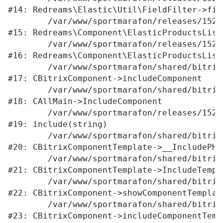
#14: Redreams\Elastic\Util\FieldFilter->filt
	/var/www/sportmarafon/releases/1523/local/components/redreams/elastic.products.list/class.php:107

#15: Redreams\Component\ElasticProductsList
	/var/www/sportmarafon/releases/1523/local/components/redreams/elastic.products.list/class.php:69

#16: Redreams\Component\ElasticProductsList
	/var/www/sportmarafon/shared/bitrix/modules/main/classes/general/component.php:656

#17: CBitrixComponent->includeComponent

	/var/www/sportmarafon/shared/bitrix/modules/main/classes/general/main.php:1041

#18: CAllMain->IncludeComponent

	/var/www/sportmarafon/releases/1523/local/templates/main/components/bitrix/catalog/.default/element.php:282

#19: include(string)

	/var/www/sportmarafon/shared/bitrix/modules/main/classes/general/component_template.php:789

#20: CBitrixComponentTemplate->__IncludePHPT
	/var/www/sportmarafon/shared/bitrix/modules/main/classes/general/component_template.php:884

#21: CBitrixComponentTemplate->IncludeTempla
	/var/www/sportmarafon/shared/bitrix/modules/main/classes/general/component.php:764

#22: CBitrixComponent->showComponentTemplate
	/var/www/sportmarafon/shared/bitrix/modules/main/classes/general/component.php:712

#23: CBitrixComponent->includeComponentTempl