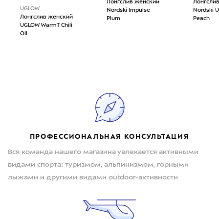
Лонгслив женский
Лонгсли
UGLOW
Nordski Impulse
Nordski 
Лонгслив женский
Plum
Peach
UGLOW WarmT Chili
Oil
ПРОФЕССИОНАЛЬНАЯ КОНСУЛЬТАЦИЯ
Вся команда нашего магазина увлекается активными
видами спорта: туризмом, альпинизмом, горными
лыжами и другими видами outdoor-активности