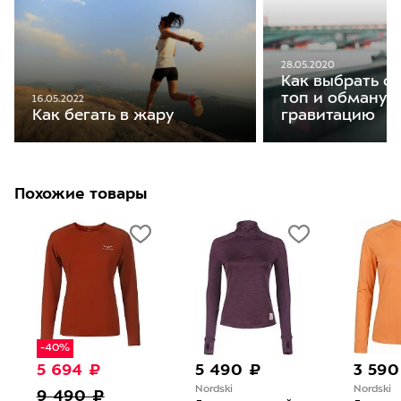
28.05.2020
Как выбрать с
топ и обманут
16.05.2022
гравитацию
Как бегать в жару
Похожие товары
-40%
5 694 ₽
5 490 ₽
3 590
Nordski
Nordski
9 490 ₽