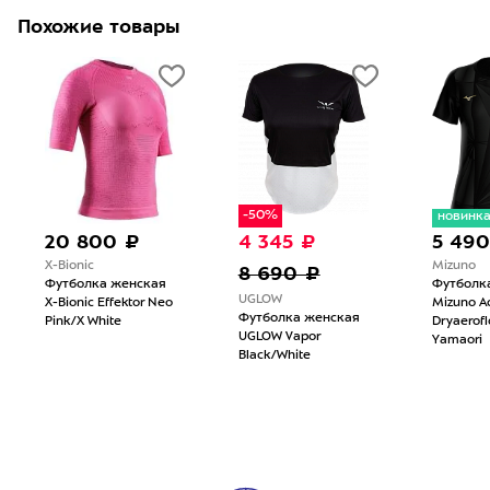
Похожие товары
-50%
новинк
20 800 ₽
4 345 ₽
5 490
X-Bionic
Mizuno
8 690 ₽
Футболка женская
Футболк
UGLOW
X-Bionic Effektor Neo
Mizuno Ac
Футболка женская
Pink/X White
Dryaerof
UGLOW Vapor
Yamaori
Black/White