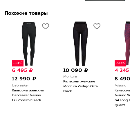
Похожие товары
-50%
-50%
6 495 ₽
10 090 ₽
4 245
Montura
12 990 ₽
8 49
Кальсоны женские
Icebreaker
Mizuno
Montura Vertigo Octa
Кальсоны женские
Кальсон
Black
Icebreaker Merino
Mizuno Vi
125 Zoneknit Black
G4 Long T
Quartz