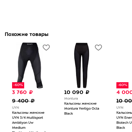
Похожие товары
-60%
-60%
3 760 ₽
10 090 ₽
4 00
Montura
9 400 ₽
10 0
Кальсоны женские
UYN
UYN
Montura Vertigo Octa
Кальсоны женские
Кальсон
Black
UYN 3/4 Multisport
UYN Ene
Ambityon Uw
Biotech 
Medium
Black