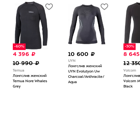
-60%
-30%
4 396 ₽
10 600 ₽
8 645
UYN
10 990 ₽
12 35
Лонгслив женский
Ternua
Volcom
UYN Evolutyon Uw
Лонгслив женский
Лонгсли
Charcoal/Anthracite/
Ternua Nore Whales
Volcom M
Aqua
Grey
Black