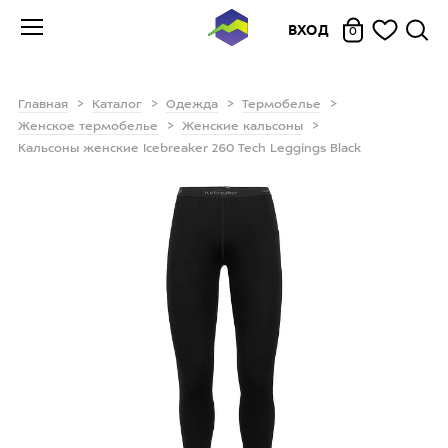
ВХОД
0
Главная
Каталог
Одежда
Термобелье
Женское термобелье
Женские кальсоны
Кальсоны женские Icebreaker 260 Tech Leggings Black