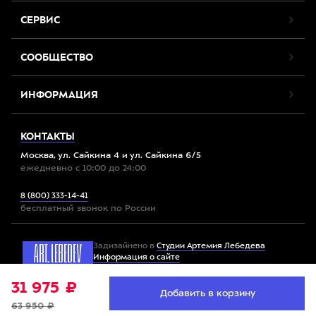
СЕРВИС
СООБЩЕСТВО
ИНФОРМАЦИЯ
КОНТАКТЫ
Москва, ул. Сайкина 4 и ул. Сайкина 6/5
ежедневно с 10:00 до 24:00
8 (800) 333-14-41
бесплатный звонок по России
Задизайнено в
Студии Артемия Лебедева
Информация о сайте
31 975 ₽
Мы используем файлы cookie. Продолжив работу с
Добавить в корзину
Принять
Все права защищены. 2012-2026 © Спорт-Марафон
сайтом, вы соглашаетесь с
условиями использования
63 950 ₽
файлов cookie