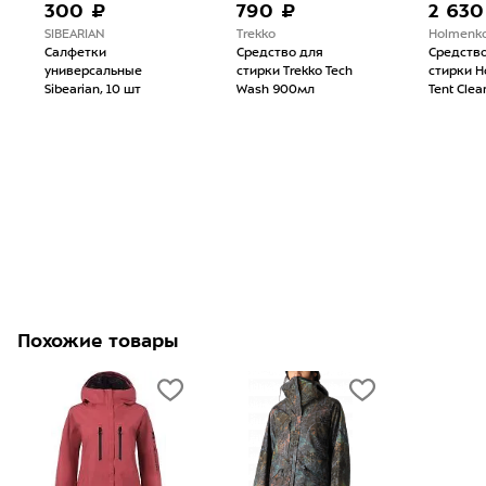
300 ₽
790 ₽
2 630
SIBEARIAN
Trekko
Holmenko
Салфетки
Средство для
Средств
универсальные
стирки Trekko Tech
стирки H
Sibearian, 10 шт
Wash 900мл
Tent Clea
Похожие товары