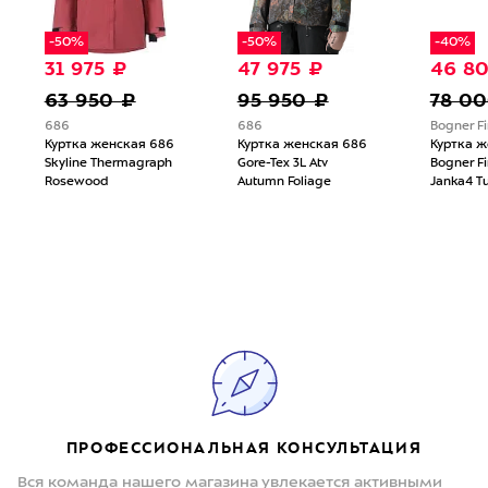
-50%
-50%
-40%
31 975 ₽
47 975 ₽
46 8
63 950 ₽
95 950 ₽
78 0
686
686
Bogner Fi
Куртка женская 686
Куртка женская 686
Куртка ж
Skyline Thermagraph
Gore-Tex 3L Atv
Bogner Fi
Rosewood
Autumn Foliage
Janka4 T
ПРОФЕССИОНАЛЬНАЯ КОНСУЛЬТАЦИЯ
Вся команда нашего магазина увлекается активными