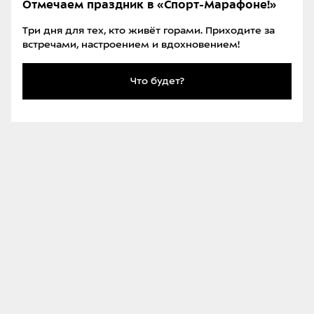
Отмечаем праздник в «Спорт-Марафоне!»
Добраться до курорта также можно с помощью
«Единого билета»
. Автобус идёт от
Три дня для тех, кто живёт горами. Приходите за
встречами, настроением и вдохновением!
железнодорожного вокзала Невинномысска и
Минвод в Домбай за 4 часа, билет стоит 1400
Что будет?
рублей.
На автомобиле.
Расстояние от Москвы до Домбая
— 1600 километров, а от Санкт-Петербурга — 2300
километров. Добраться из Москвы до Домбая на
машине быстрее всего по платной
четырёхполосной трассе М-4 «Дон». Без остановок
этот путь займёт около 18–20 часов. Если выбрать
бесплатный дублёр, время в дороге увеличится на
четыре часа.
Чтобы сэкономить на платных терминалах и
выиграть немного времени, стоит приобрести