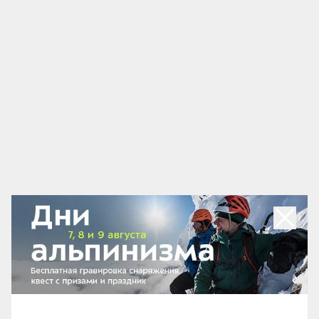
не надо думать о стыковке рейсов. Минус — единый
билет действует не всегда, купить билет на самолёт
можно только в определённых сервисах, а выбор
рейсов ограничен.
Статья по теме
Как перевозить лыжи и сноуборд в
самолёте
На поезде.
Ближайшие к Домбаю
железнодорожные вокзалы находятся в
Кисловодске (160 км) и Невинномысске (180 км).
Дорога из Москвы на поезде занимает 22–30 часов,
из Санкт-Петербурга — 40–44 часа. Ехать через
Кисловодск имеет смысл, если в планах отдохнуть
на местных курортах и попить нарзана. Если нет,
удобнее добираться из Минеральных вод.