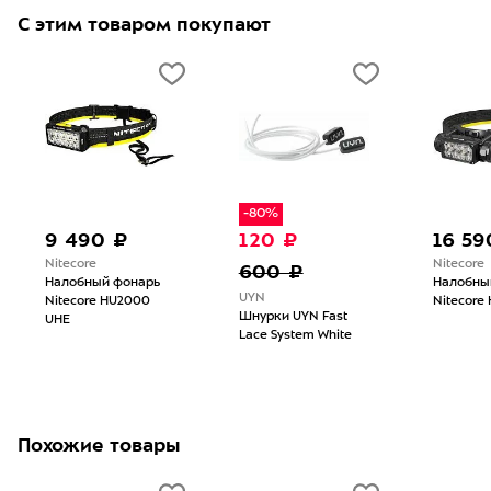
С этим товаром покупают
-80%
9 490 ₽
120 ₽
16 59
Nitecore
Nitecore
600 ₽
Налобный фонарь
Налобны
UYN
Nitecore HU2000
Nitecore
Шнурки UYN Fast
UHE
Lace System White
Похожие товары