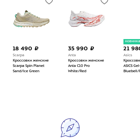
новинк
18 490 ₽
35 990 ₽
21 98
Scarpa
Anta
Asics
Кроссовки женские
Кроссовки женские
Кроссов
Scarpa Spin Planet
Anta C10 Pro
ASICS Gel
Sand/Ice Green
White/Red
Bluebell/