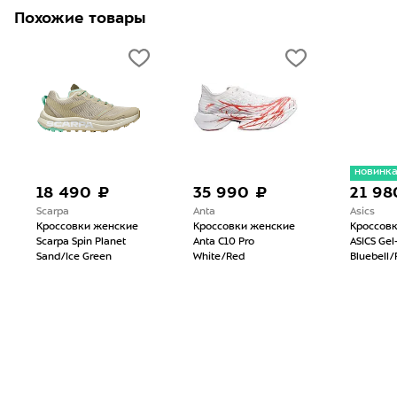
Похожие товары
новинк
18 490 ₽
35 990 ₽
21 98
Scarpa
Anta
Asics
Кроссовки женские
Кроссовки женские
Кроссов
Scarpa Spin Planet
Anta C10 Pro
ASICS Gel
Sand/Ice Green
White/Red
Bluebell/