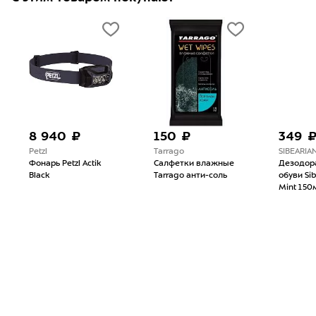
8 940 ₽
150 ₽
349 
Petzl
Tarrago
SIBEARIA
Фонарь Petzl Actik
Салфетки влажные
Дезодор
Black
Tarrago анти-соль
обуви Sib
Mint 150