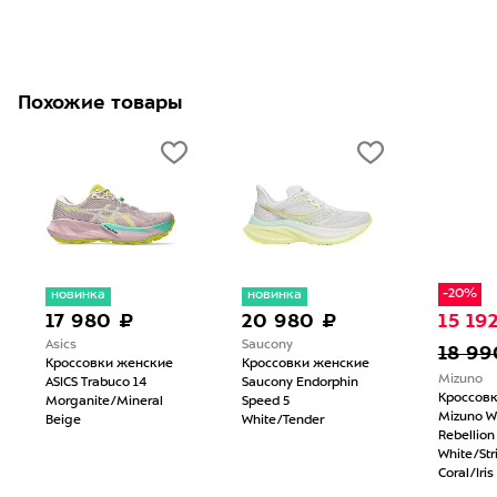
Похожие товары
-20%
новинка
новинка
17 980 ₽
20 980 ₽
15 19
Asics
Saucony
18 99
Кроссовки женские
Кроссовки женские
Mizuno
ASICS Trabuco 14
Saucony Endorphin
Кроссов
Morganite/Mineral
Speed 5
Mizuno W
Beige
White/Tender
Rebellion
White/Str
Coral/Iris