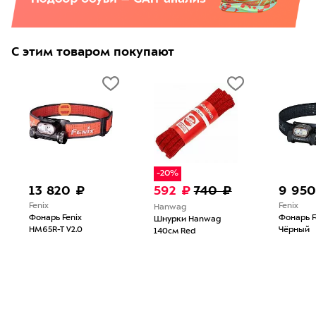
С этим товаром покупают
-20%
13 820 ₽
592 ₽
740 ₽
9 950
Fenix
Fenix
Hanwag
Фонарь Fenix
Фонарь F
Шнурки Hanwag
HM65R-T V2.0
Чёрный
140см Red