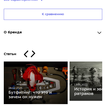
К сравнению
О бренде
Статьи
13.01.2022
28.02.2025
История и эво
Бутфитинг: что это и
ратраков
зачем он нужен