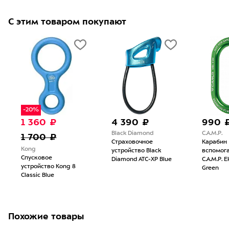
С этим товаром покупают
-20%
1 360 ₽
4 390 ₽
990 
Black Diamond
C.A.M.P.
1 700 ₽
Страховочное
Карабин
Kong
устройство Black
вспомог
Спусковое
Diamond ATC-XP Blue
C.A.M.P. E
устройство Kong 8
Green
Classic Blue
Похожие товары