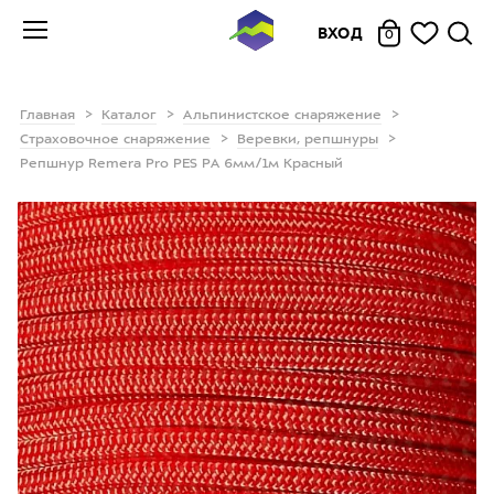
ВХОД
0
Главная
Каталог
Альпинистское снаряжение
Страховочное снаряжение
Веревки, репшнуры
Репшнур Remera Pro PES РА 6мм/1м Красный