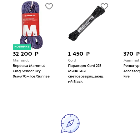
новинка
32 200 ₽
1 450 ₽
370 ₽
Mammut
Cord
Mammut
Верёвка Mammut
Паракорд Cord 275
Репшнур
Crag Sender Dry
Мини 30м
Accessor
9мм/70м Ice/Sunrise
световозвращающ
Fire
ий Black