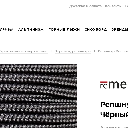
Доставка и оплата
Контакты
С
УРИЗМ
АЛЬПИНИЗМ
ГОРНЫЕ ЛЫЖИ
СНОУБОРД
БРЕНД
Страховочное снаряжение
Веревки, репшнуры
Репшнур Remer
Репшну
Чёрны
Артикул: r