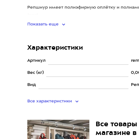
Репшнур имеет полиэфирную оплётку и полиам
(PES) предохраняет от сплавления даже при высо
Показать еще
Характеристики
Артикул
rem
Вес (кг)
0,0
Вид
Ре
Все характеристики
Все товары 
магазине в