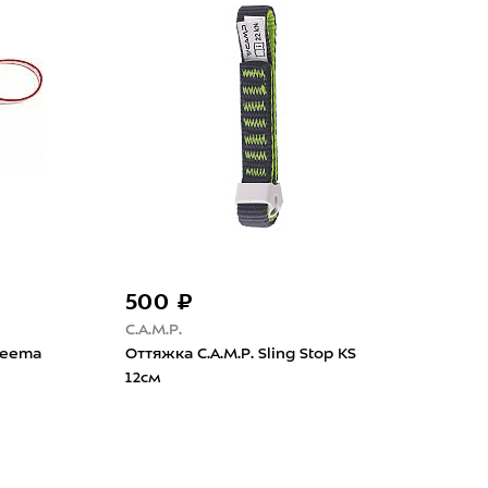
0 ₽
2 890 ₽
Black Diamond
ин Petzl Omni Screw-Lock
Карабин Black Diamond Lit
Octane