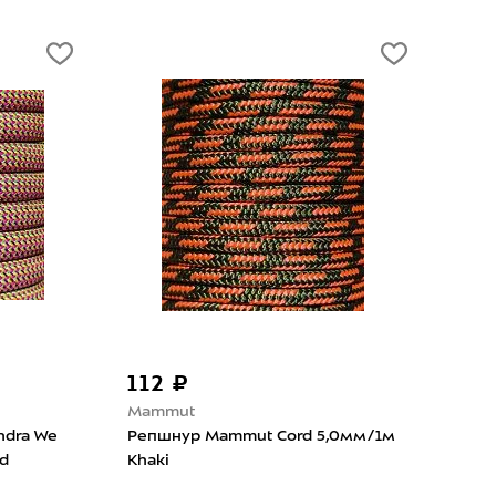
1 510 ₽
Cord
. 3мм/1м
Паракорд Cord 550 30м Black