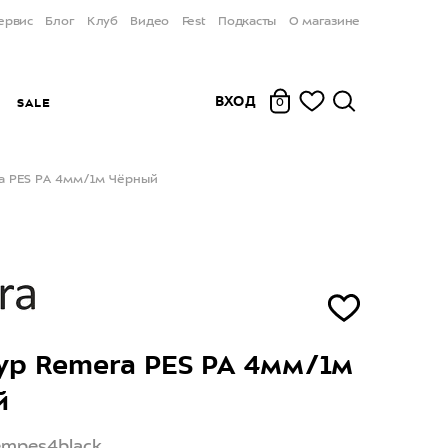
ервис
Блог
Клуб
Видео
Fest
Подкасты
О магазине
ВХОД
Ы
SALE
0
a PES РА 4мм/1м Чёрный
р Remera PES РА 4мм/1м
й
empes4black