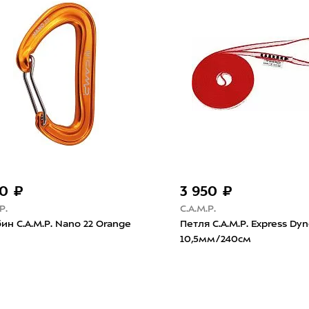
670 ₽
5 07
Petzl
Petzl
KS
Оттяжка Petzl Axess 16мм/17см
Караб