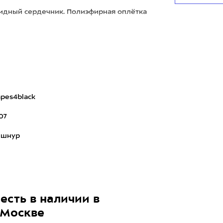
идный сердечник. Полиэфирная оплётка
ких нагрузках, отличается у
pes4black
07
пшнур
есть в наличии в
 Москве