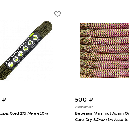
112 ₽
109 ₽
Mammut
C.A.M.P.
Репшнур Mammut Cord 5,0мм/1м
Репшнур C.A.M.P
Khaki
Green/Blue