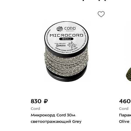
500 ₽
Mammut
5 Мини 10м
Верёвка Mammut Adam Ondra We
Care Dry 8,7мм/1м Assorted