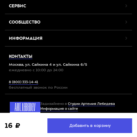
СЕРВИС
СООБЩЕСТВО
ИНФОРМАЦИЯ
КОНТАКТЫ
Москва, ул. Сайкина 4 и ул. Сайкина 6/5
ежедневно с 10:00 до 24:00
8 (800) 333-14-41
бесплатный звонок по России
Задизайнено в
Студии Артемия Лебедева
Информация о сайте
Мы используем файлы cookie. Продолжив работу с
16 ₽
Принять
Добавить в корзину
Все права защищены. 2012-2026 © Спорт-Марафон
сайтом, вы соглашаетесь с
условиями использования
файлов cookie