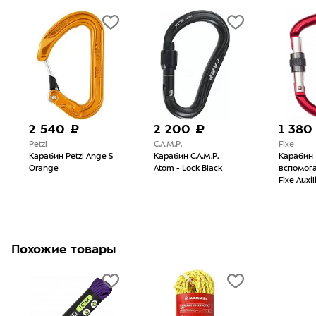
2 540 ₽
2 200 ₽
1 380
Petzl
C.A.M.P.
Fixe
Карабин Petzl Ange S
Карабин C.A.M.P.
Карабин
Orange
Atom - Lock Black
вспомог
Fixe Auxi
Похожие товары