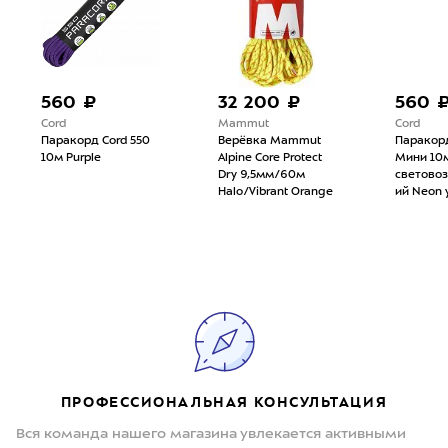
560 ₽
32 200 ₽
560 
Cord
Mammut
Cord
Паракорд Cord 550
Верёвка Mammut
Паракорд
10м Purple
Alpine Core Protect
Мини 10
Dry 9,5мм/60м
светово
Halo/Vibrant Orange
ий Neon 
ПРОФЕССИОНАЛЬНАЯ КОНСУЛЬТАЦИЯ
Вся команда нашего магазина увлекается активными