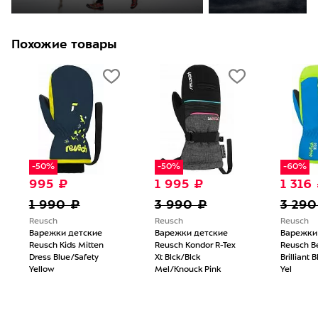
Похожие товары
-50%
-50%
-60%
995 ₽
1 995 ₽
1 316
1 990 ₽
3 990 ₽
3 290
Reusch
Reusch
Reusch
Варежки детские
Варежки детские
Варежки
Reusch Kids Mitten
Reusch Kondor R-Tex
Reusch B
Dress Blue/Safety
Xt Blck/Blck
Brilliant 
Yellow
Mel/Knouck Pink
Yel