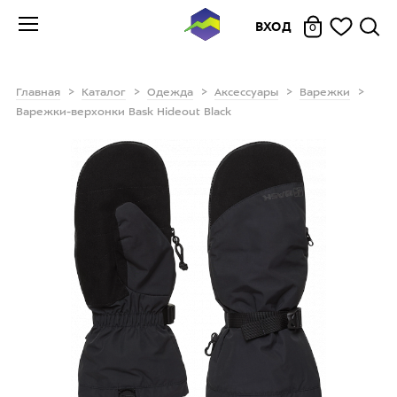
ВХОД
0
Главная
Каталог
Одежда
Аксессуары
Варежки
Варежки-верхонки Bask Hideout Black