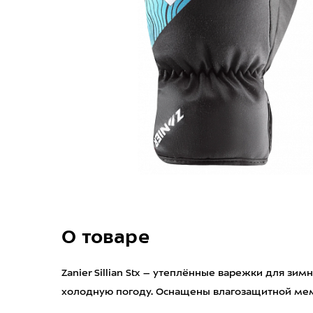
О товаре
Zanier Sillian Stx – утеплённые варежки для зим
холодную погоду. Оснащены влагозащитной мем