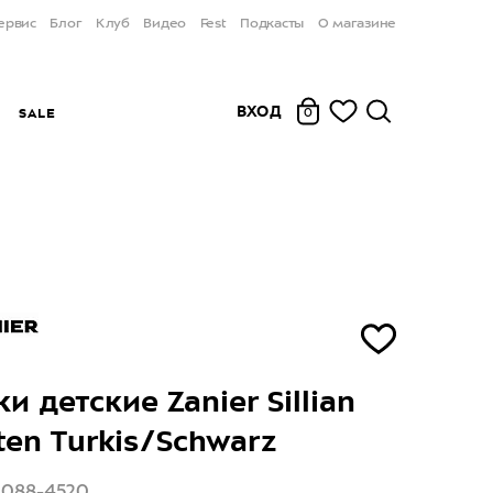
ервис
Блог
Клуб
Видео
Fest
Подкасты
О магазине
ВХОД
Ы
SALE
0
и детские Zanier Sillian
ten Turkis/Schwarz
2088-4520