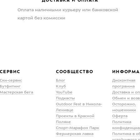
Оплата наличными курьеру или банковской
картой без комиссии
СЕРВИС
СООБЩЕСТВО
ИНФОРМА
Ски-сервис
Блог
Дисконтная
Бутфитинг
Клуб
программа
Мастерская бега
YouTube
Доставка и о
Подкасты
Обмен и возв
Outdoor Fest в Никола-
Осторожно,
Ленивце
мошенники
Проекты в Красной
Оферта
Поляне
Политика
Спорт-Марафон Парк
конфиденциа
Фермерская лавка
Политика в о
устойчивого 