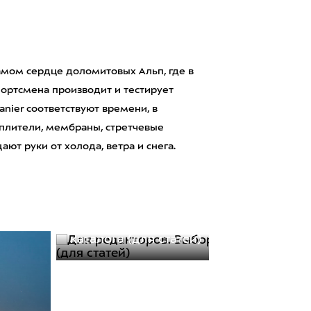
амом сердце доломитовых Альп, где в
ортсмена производит и тестирует
anier соответствуют времени, в
плители, мембраны, стретчевые
т руки от холода, ветра и снега.
30.11.2020
Для редакторов. Выборка товаров из
каталога (для статей)