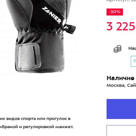
-50%
3 22
На
Г
Наличие 
Москва, Сай
них видов спорта или прогулок в
браной и регулировкой манжет.