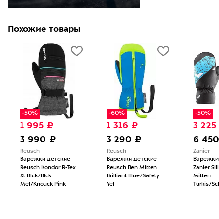
Похожие товары
-50%
-60%
-50%
1 995 ₽
1 316 ₽
3 225
3 990 ₽
3 290 ₽
6 450
Reusch
Reusch
Zanier
Варежки детские
Варежки детские
Варежки
Reusch Kondor R-Tex
Reusch Ben Mitten
Zanier Sil
Xt Blck/Blck
Brilliant Blue/Safety
Mitten
Mel/Knouck Pink
Yel
Turkis/S