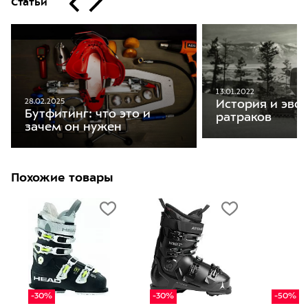
Статьи
13.01.2022
28.02.2025
История и эво
Бутфитинг: что это и
ратраков
зачем он нужен
Похожие товары
-30%
-30%
-50%