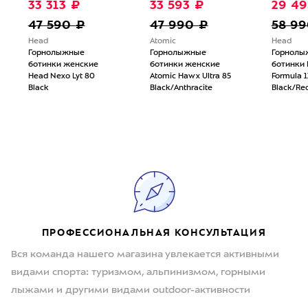
33 313 ₽
33 593 ₽
29 49
47 590 ₽
47 990 ₽
58 99
Head
Atomic
Head
Горнолыжные
Горнолыжные
Горнолы
ботинки женские
ботинки женские
ботинки
Head Nexo Lyt 80
Atomic Hawx Ultra 85
Formula 
Black
Black/Anthracite
Black/Re
ПРОФЕССИОНАЛЬНАЯ КОНСУЛЬТАЦИЯ
Вся команда нашего магазина увлекается активными
видами спорта: туризмом, альпинизмом, горными
лыжами и другими видами outdoor-активности