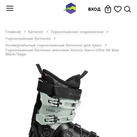
ВХОД
0
Главная
Каталог
Горнолыжное снаряжение
Горнолыжные ботинки
Универсальные горнолыжные ботинки для трасс
Горнолыжные ботинки женские Atomic Hawx Ultra 95 Boa
Black/Sage