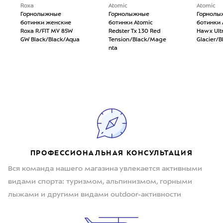
Roxa
Atomic
Atomic
Горнолыжные
Горнолыжные
Горнолы
ботинки женские
ботинки Atomic
ботинки 
Roxa R/FIT MV 85W
Redster Tx 130 Red
Hawx Ultr
GW Black/Black/Aqua
Tension/Black/Mage
Glacier/B
nta
ПРОФЕССИОНАЛЬНАЯ КОНСУЛЬТАЦИЯ
Вся команда нашего магазина увлекается активными
видами спорта: туризмом, альпинизмом, горными
лыжами и другими видами outdoor-активности