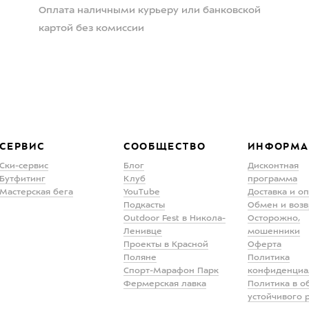
Оплата наличными курьеру или банковской
картой без комиссии
СЕРВИС
СООБЩЕСТВО
ИНФОРМА
Ски-сервис
Блог
Дисконтная
Бутфитинг
Клуб
программа
Мастерская бега
YouTube
Доставка и о
Подкасты
Обмен и возв
Outdoor Fest в Никола-
Осторожно,
Ленивце
мошенники
Проекты в Красной
Оферта
Поляне
Политика
Спорт-Марафон Парк
конфиденциа
Фермерская лавка
Политика в о
устойчивого 