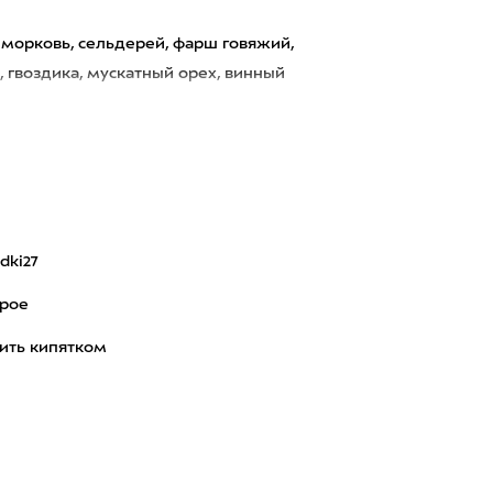
 морковь, сельдерей, фарш говяжий,
, гвоздика, мускатный орех, винный
dki27
орое
ить кипятком