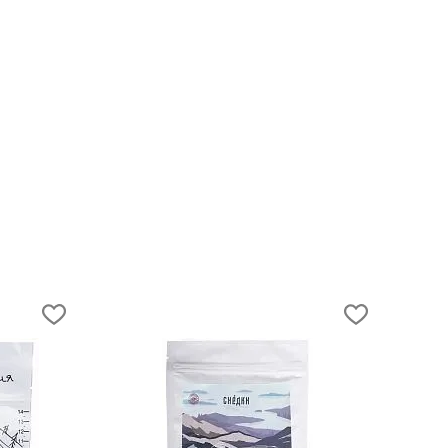
30.05.2023
т
Что взять с собой на фестиваль под
открытым небом