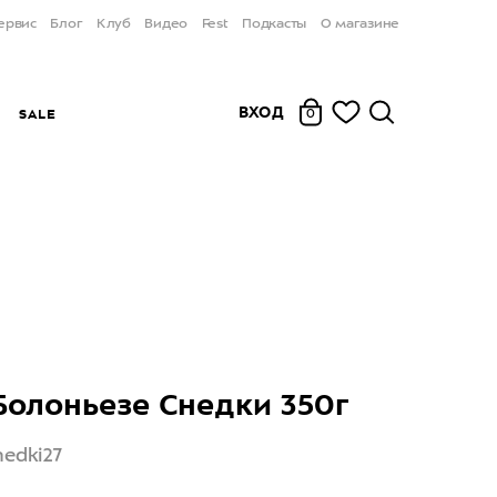
ервис
Блог
Клуб
Видео
Fest
Подкасты
О магазине
ВХОД
Ы
SALE
0
Болоньезе Снедки 350г
nedki27