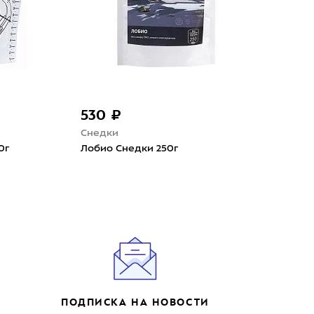
530 ₽
61
Снедки
Спе
0г
Лобио Снедки 250г
Рис
Спе
ПОДПИСКА НА НОВОСТИ