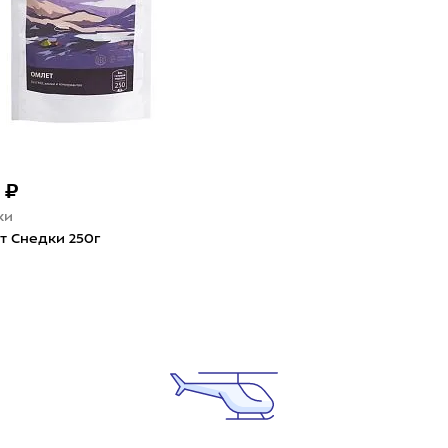
 ₽
ки
т Снедки 250г