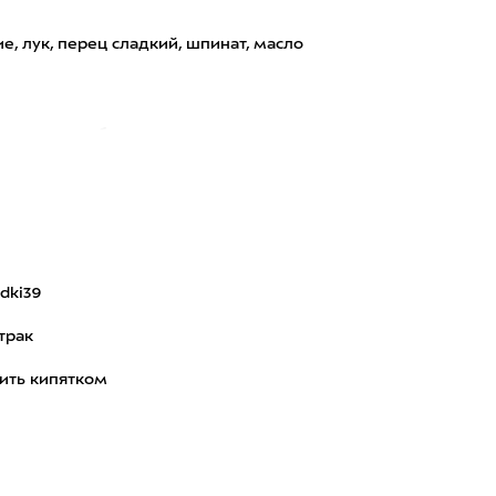
е, лук, перец сладкий, шпинат, масло
ии готового блюда:
dki39
трак
ить кипятком