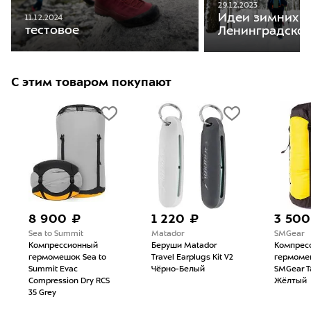
29.12.2023
Идеи зимних п
11.12.2024
тестовое
Ленинградской
С этим товаром покупают
8 900 ₽
1 220 ₽
3 500
Sea to Summit
Matador
SMGear
Компрессионный
Беруши Matador
Компрес
гермомешок Sea to
Travel Earplugs Kit V2
гермоме
Summit Evac
Чёрно-Белый
SMGear Т
Compression Dry RCS
Жёлтый
35 Grey