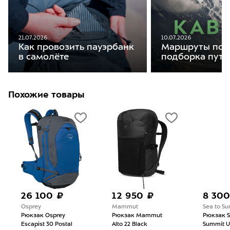
21.07.2026
10.07.2026
Как провозить пауэрбанк
Маршруты по К
в самолёте
подборка путе
Похожие товары
26 100 ₽
12 950 ₽
8 300
Osprey
Mammut
Sea to S
Рюкзак Osprey
Рюкзак Mammut
Рюкзак S
Escapist 30 Postal
Alto 22 Black
Summit Ul