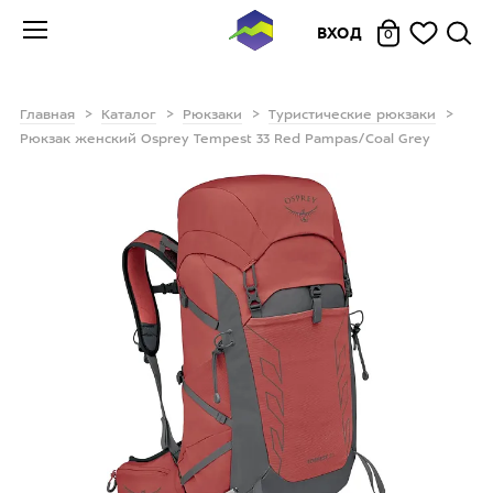
ВХОД
0
Главная
Каталог
Рюкзаки
Туристические рюкзаки
Рюкзак женский Osprey Tempest 33 Red Pampas/Coal Grey