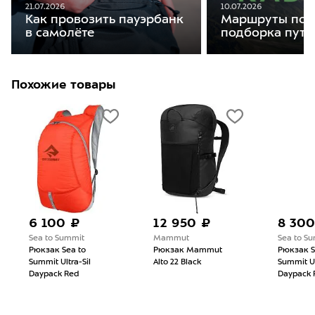
21.07.2026
10.07.2026
Как провозить пауэрбанк
Маршруты по К
в самолёте
подборка путе
Похожие товары
6 100 ₽
12 950 ₽
8 300
Sea to Summit
Mammut
Sea to S
Рюкзак Sea to
Рюкзак Mammut
Рюкзак S
Summit Ultra-Sil
Alto 22 Black
Summit Ul
Daypack Red
Daypack 