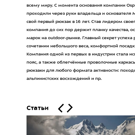
всему миру. С момента основания компании Ospre
проходили через руки владельца и основателя 
свой первый рюкзак в 16 лет. Став лидером своег
компания до сих пор держит планку качества, о
марок на outdoor-рынке. Главный секрет успеха
сочетании небольшого веса, комфортной посадк
Компания одной из первых в индустрии стала 
пояс, а также облегчённые проволочные каркасы
рюкзаки для любого формата активности: походо
альпинистcких восхождений и пр.
Статьи