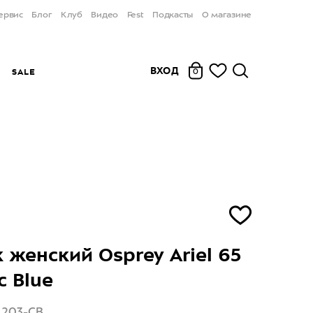
ервис
Блог
Клуб
Видео
Fest
Подкасты
О магазине
ВХОД
Ы
SALE
0
 женский Osprey Ariel 65
c Blue
1203-CB