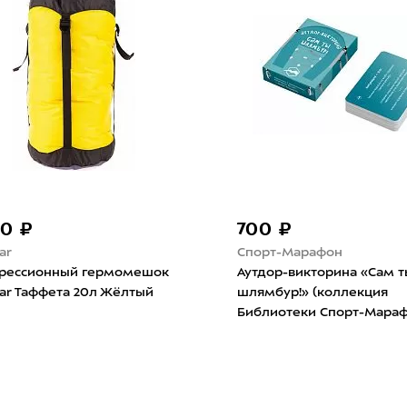
00 ₽
700 ₽
ar
Спорт-Марафон
рессионный гермомешок
Аутдор-викторина «Сам т
ar Таффета 20л Жёлтый
шлямбур!» (коллекция
Библиотеки Спорт-Мараф