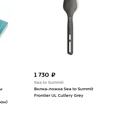
1 730 ₽
3 
Sea to Summit
Sea 
ы
Вилка-ложка Sea to Summit
Миск
Frontier UL Cutlery Grey
Coll
он)