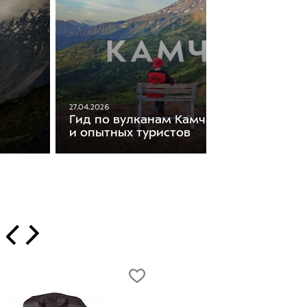
27.04.2026
Гид по вулканам Камчатки: для нович
и опытных туристов
т