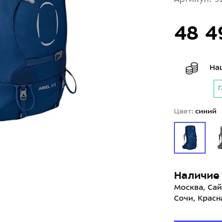
48 4
На
Г
Цвет:
синий
Наличие 
Москва, Сай
Сочи, Красн