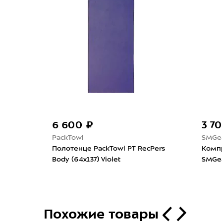
6 600 ₽
3 7
PackTowl
SMGe
er UL
Полотенце PackTowl PT RecPers
Комп
Body (64x137) Violet
SMGe
Похожие товары