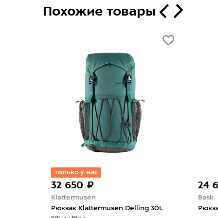
Похожие товары
только у нас
32 650 ₽
24 
Klattermusen
Bask
Рюкзак Klattermusen Delling 30L
Рюкза
5+10