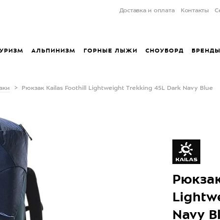
Доставка и оплата
Контакты
С
УРИЗМ
АЛЬПИНИЗМ
ГОРНЫЕ ЛЫЖИ
СНОУБОРД
БРЕНД
аки
Рюкзак Kailas Foothill Lightweight Trekking 45L Dark Navy Blue
Рюкзак 
Lightw
Navy B