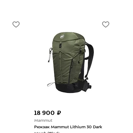
18 900 ₽
16
Mammut
Mam
Рюкзак Mammut Lithium 30 Dark
Рюк