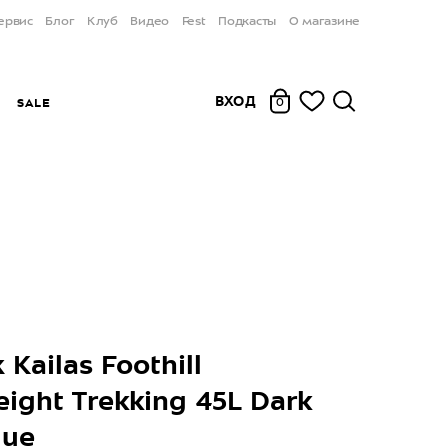
ервис
Блог
Клуб
Видео
Fest
Подкасты
О магазине
ВХОД
Ы
SALE
0
Kailas Foothill
eight Trekking 45L Dark
lue