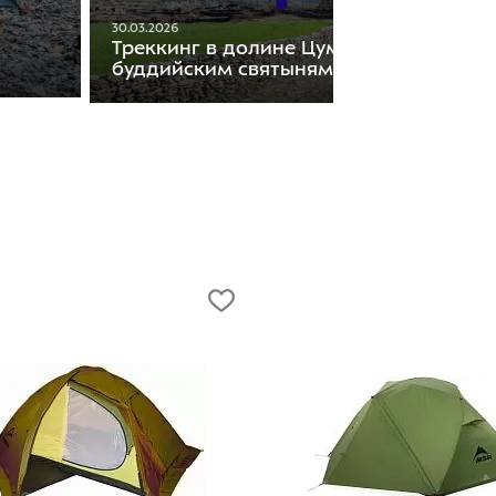
30.03.2026
Треккинг в долине Цум: путь к
буддийским святыням