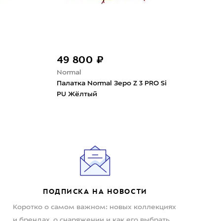
49 800 ₽
36
Normal
Nor
Палатка Normal Зеро Z 3 PRO Si
Пал
PU Жёлтый
ПОДПИСКА НА НОВОСТИ
Коротко о самом важном: новых коллекциях
и брендах, о снаряжении и как его выбрать,