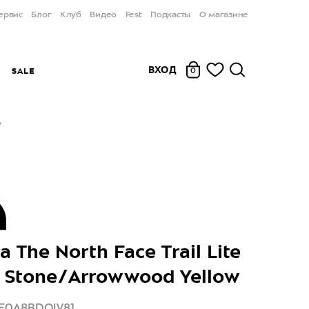
ервис
Блог
Клуб
Видео
Fest
Подкасты
О магазине
ВХОД
Ы
SALE
0
w
 The North Face Trail Lite
i Stone/Arrowwood Yellow
NF0A8BDQIV81