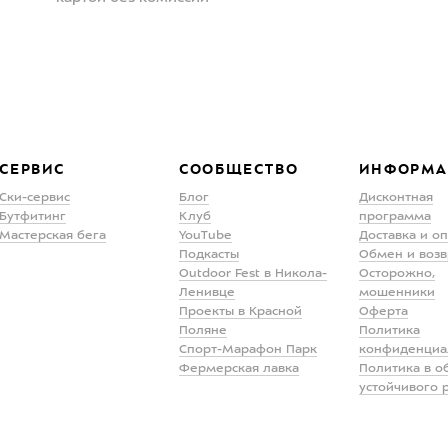
СЕРВИС
СООБЩЕСТВО
ИНФОРМА
Ски-сервис
Блог
Дисконтная
Бутфитинг
Клуб
программа
Мастерская бега
YouTube
Доставка и о
Подкасты
Обмен и возв
Outdoor Fest в Никола-
Осторожно,
Ленивце
мошенники
Проекты в Красной
Оферта
Поляне
Политика
Спорт-Марафон Парк
конфиденциа
Фермерская лавка
Политика в о
устойчивого 