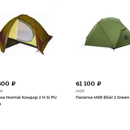
800 ₽
61 100 ₽
al
MSR
ка Normal Кондор 2 N Si PU
Палатка MSR Elixir 2 Green
а