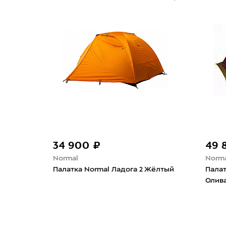
34 900 ₽
49 
Normal
Norm
O Si
Палатка Normal Ладога 2 Жёлтый
Палат
Олив