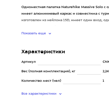
Одноместная палатка Naturehike Massive Solo с
имеет алюминиевый каркас и совместима с тури
изготовлен из нейлона 15D, имеет один вход, о
стороне, два – по бок
Показать еще
Характеристики
Артикул
CN
Вес (полная комплектация), кг
2,24
Количество мест (чел)
1
Все характеристики