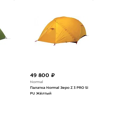
49 800 ₽
36
Normal
Nor
Палатка Normal Зеро Z 3 PRO Si
Пал
PU Жёлтый