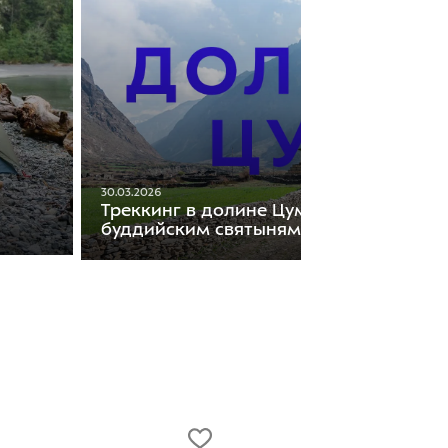
30.03.2026
Треккинг в долине Цум: путь к
буддийским святыням