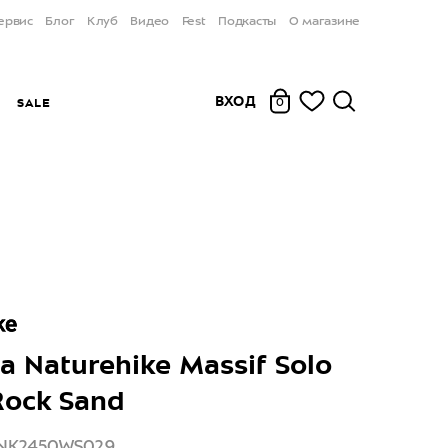
ервис
Блог
Клуб
Видео
Fest
Подкасты
О магазине
ВХОД
Ы
SALE
0
а Naturehike Massif Solo
ock Sand
CNK2450WS029