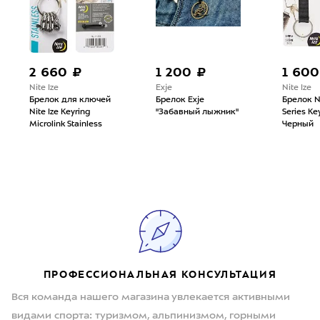
2 660 ₽
1 200 ₽
1 600
Nite Ize
Exje
Nite Ize
Брелок для ключей
Брелок Exje
Брелок Ni
Nite Ize Keyring
"Забавный лыжник"
Series Ke
Microlink Stainless
Черный
ПРОФЕССИОНАЛЬНАЯ КОНСУЛЬТАЦИЯ
Вся команда нашего магазина увлекается активными
видами спорта: туризмом, альпинизмом, горными