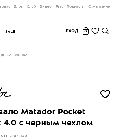
ервис
Блог
Клуб
Видео
Fest
Подкасты
О магазине
ВХОД
Ы
SALE
0
черным чехлом
ало Matador Pocket
t 4.0 с черным чехлом
MATL5001BK