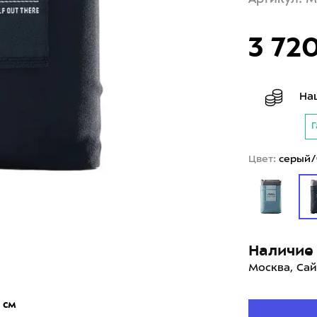
3 72
На
Г
Цвет:
серый/
Наличие 
Москва, Сай
8 см