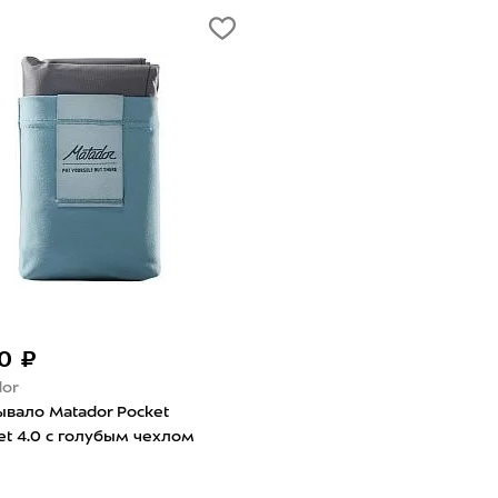
20 ₽
or
вало Matador Pocket
et 4.0 с голубым чехлом