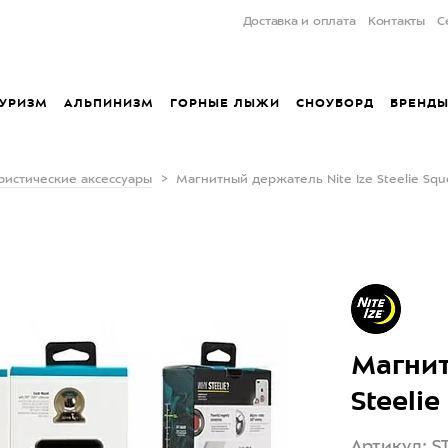
Доставка и оплата
Контакты
С
УРИЗМ
АЛЬПИНИЗМ
ГОРНЫЕ ЛЫЖИ
СНОУБОРД
БРЕНД
ристические аксессуары
Магнитный держатель Nite Ize Steelie Squ
Магнит
Steelie
Артикул: S