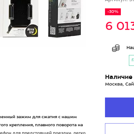
-30%
6 01
На
Г
Наличие 
Москва, Сай
еменный зажим для сжатия с нашим
того крепления, плавного поворота на
лефон для предстоящей поездки, легко