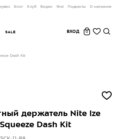
ервис
Блог
Клуб
Видео
Fest
Подкасты
О магазине
ВХОД
Ы
SALE
0
eeze Dash Kit
ный держатель Nite Ize
 Squeeze Dash Kit
TSCK-11-R8