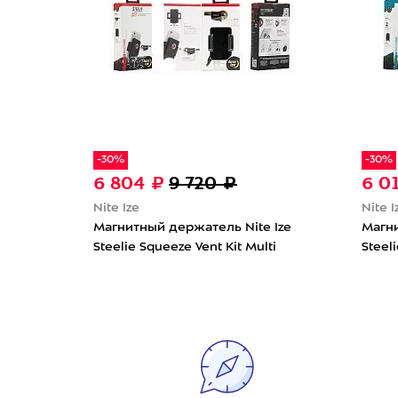
-30%
-30%
6 804 ₽
9 720 ₽
6 0
Nite Ize
Nite I
Магнитный держатель Nite Ize
Магни
Steelie Squeeze Vent Kit Multi
Steel