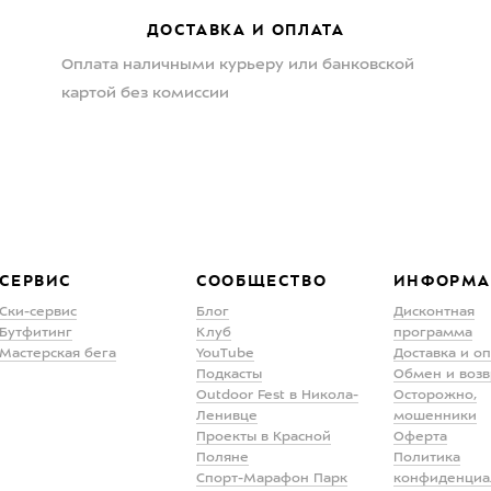
ДОСТАВКА И ОПЛАТА
Оплата наличными курьеру или банковской
картой без комиссии
СЕРВИС
СООБЩЕСТВО
ИНФОРМА
Ски-сервис
Блог
Дисконтная
Бутфитинг
Клуб
программа
Мастерская бега
YouTube
Доставка и о
Подкасты
Обмен и возв
Outdoor Fest в Никола-
Осторожно,
Ленивце
мошенники
Проекты в Красной
Оферта
Поляне
Политика
Спорт-Марафон Парк
конфиденциа