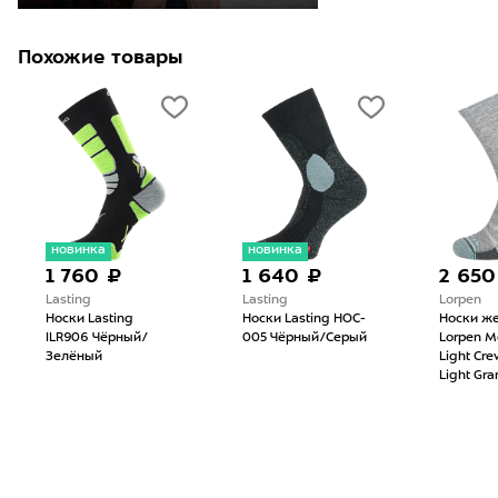
Похожие товары
новинка
новинка
1 760 ₽
1 640 ₽
2 650
Lasting
Lasting
Lorpen
Носки Lasting
Носки Lasting HOC-
Носки ж
ILR906 Чёрный/
005 Чёрный/Серый
Lorpen M
Зелёный
Light Cr
Light Gra