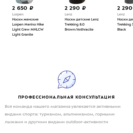
2 650 ₽
2 290 ₽
2 290
Lorpen
Lenz
Lenz
Носки женские
Носки детские Lenz
Носки де
Lorpen Merino Hike
Trekking 8.0
Trekking 
Light Crew MHLCW
Brown/Anthracite
Black
Light Granite
ПРОФЕССИОНАЛЬНАЯ КОНСУЛЬТАЦИЯ
Вся команда нашего магазина увлекается активными
видами спорта: туризмом, альпинизмом, горными
лыжами и другими видами outdoor-активности