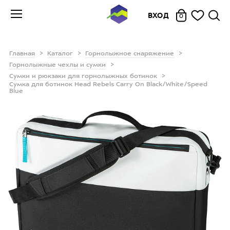
ВХОД
0
Главная
Каталог
Горнолыжное снаряжение
Горнолыжные чехлы и сумки
Сумки и рюкзаки для горнолыжных ботинок
Сумка для ботинок Head Rebels Carry On Black/White/Speed
Blue