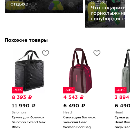
13.12.2024
отдыха
Что подарить
горнолыжнику
сноубордисту
Похожие товары
-30%
-30%
-40%
8 393 ₽
4 543 ₽
3 894
11 990 ₽
6 490 ₽
6 49
Salomon
Head
Head
Сумка для ботинок
Сумка для ботинок
Сумка дл
Salomon Extend Max
женская Head
Head Boo
Black
Women Boot Bag
Grey/Bla