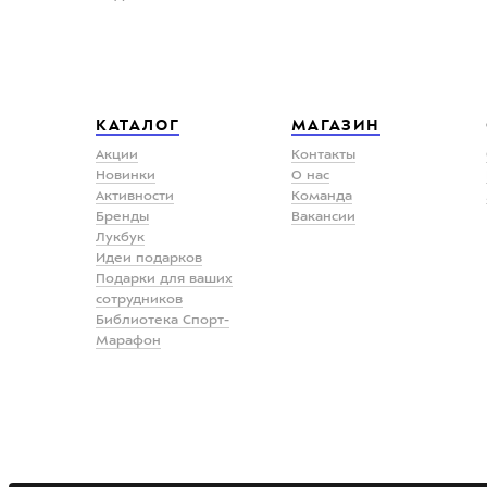
КАТАЛОГ
МАГАЗИН
Акции
Контакты
Новинки
О нас
Активности
Команда
Бренды
Вакансии
Лукбук
Идеи подарков
Подарки для ваших
сотрудников
Библиотека Спорт-
Марафон