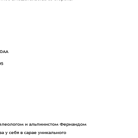
70AA
95
пелеологом и альпинистом Фернандом
а у себя в сарае уникального