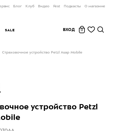
ервис
Блог
Клуб
Видео
Fest
Подкасты
О магазине
ВХОД
Ы
SALE
0
Страховочное устройство Petzl Asap Mobile
вочное устройство Petzl
obile
070AA