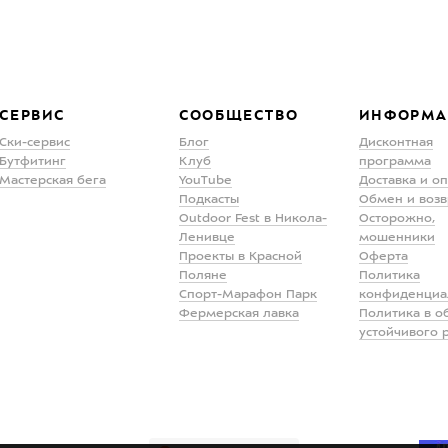
СЕРВИС
СООБЩЕСТВО
ИНФОРМА
Ски-сервис
Блог
Дисконтная
Бутфитинг
Клуб
программа
Мастерская бега
YouTube
Доставка и о
Подкасты
Обмен и возв
Outdoor Fest в Никола-
Осторожно,
Ленивце
мошенники
Проекты в Красной
Оферта
Поляне
Политика
Спорт-Марафон Парк
конфиденциа
Фермерская лавка
Политика в о
устойчивого 