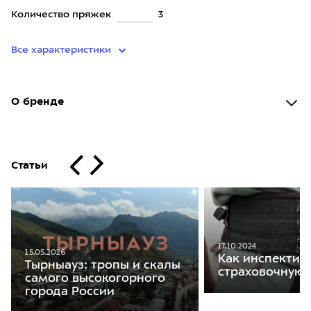
Количество пряжек
3
Все характеристики
О бренде
Статьи
17.10.2024
15.05.2026
Как инспектир
Тырныауз: тропы и скалы
страховочную 
самого высокогорного
города России