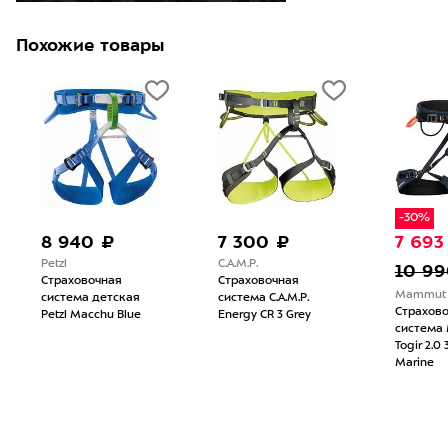
Похожие товары
-30%
8 940 ₽
7 300 ₽
7 693
Petzl
C.A.M.P.
10 99
Страховочная
Страховочная
Mammut
система детская
система C.A.M.P.
Страхов
Petzl Macchu Blue
Energy CR 3 Grey
система
Togir 2.0 
Marine