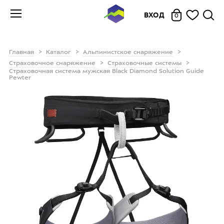
ВХОД
0
Главная
Каталог
Альпинистское снаряжение
Страховочное снаряжение
Страховочные системы
Страховочная система мужская Black Diamond Solution Guide
Pewter