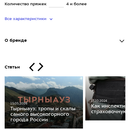
Количество пряжек
4 и более
Все характеристики
О бренде
Статьи
17.10.2024
15.05.2026
Как инспектир
Тырныауз: тропы и скалы
страховочную 
самого высокогорного
города России