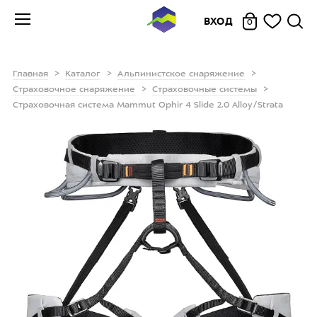
ВХОД
0
Главная
Каталог
Альпинистское снаряжение
Страховочное снаряжение
Страховочные системы
Страховочная система Mammut Ophir 4 Slide 2.0 Alloy/Strata