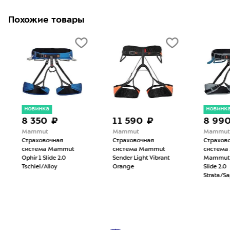
Похожие товары
новинка
новинк
8 350 ₽
11 590 ₽
8 99
Mammut
Mammut
Mammut
Страховочная
Страховочная
Страхов
система Mammut
система Mammut
система
Ophir 1 Slide 2.0
Sender Light Vibrant
Mammut O
Tschiel/Alloy
Orange
Slide 2.0
Strata/Sa