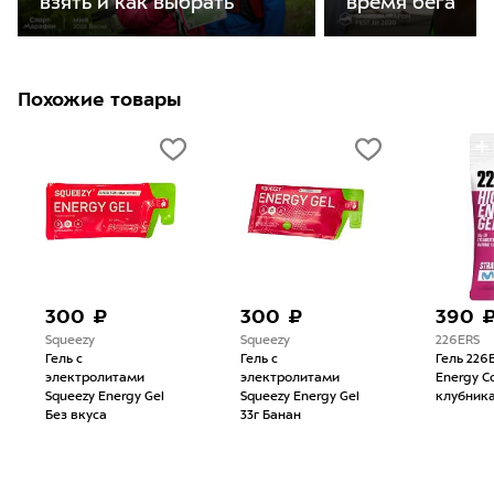
время бега
взять и как выбрать
Похожие товары
300 ₽
300 ₽
390 
Squeezy
Squeezy
226ERS
Гель с
Гель с
Гель 226
электролитами
электролитами
Energy С
Squeezy Energy Gel
Squeezy Energy Gel
клубник
Без вкуса
33г Банан