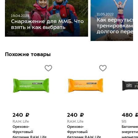
11.05.2022
19.04.2023
Как вернуться 
Снаряжение для ММБ. Что
тренировкам п
взять и как выбрать
долгого перер
Похожие товары
240 ₽
240 ₽
480 
R.A.W. Life
R.A.W. Life
SIS
Орехово-
Орехово-
Батончи
Фруктовый
Фруктовый
энергети
батончик R.A.W. Life
батончик R.A.W. Life
мармела