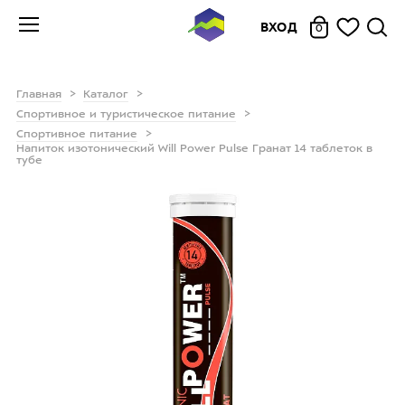
ВХОД
0
Главная
Каталог
Спортивное и туристическое питание
Спортивное питание
Напиток изотонический Will Power Pulse Гранат 14 таблеток в
тубе