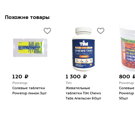
Похожие товары
120 ₽
1 300 ₽
800 
Powerup
Tim
Powerup
Солевые таблетки
Жевательные
Солевые
Powerup лимон 3шт
таблетки TiM Chews
Powerup 
Tabs Апельсин 60шт
50шт