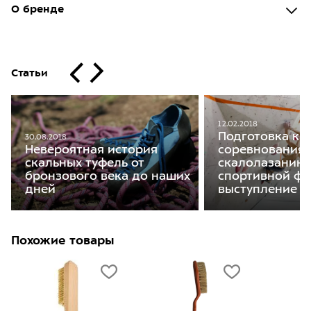
О бренде
Статьи
12.02.2018
Подготовка к
30.08.2018
Невероятная история
соревнования
скальных туфель от
скалолазанию:
бронзового века до наших
спортивной фо
дней
выступление
Похожие товары