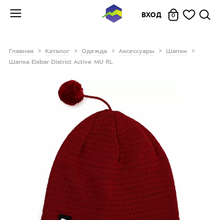
ВХОД
0
Главная
Каталог
Одежда
Аксессуары
Шапки
Шапка Eisbar District Active MU RL