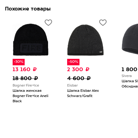
Похожие товары
-30%
-50%
13 160 ₽
2 300 ₽
1 800
Sivera
18 800 ₽
4 600 ₽
Шапка Si
Bogner Fire+Ice
Eisbar
Обсидиа
Шапка женская
Шапка Eisbar Alex
Bogner Fire+Ice Aneli
Schwarz/Grafit
Black