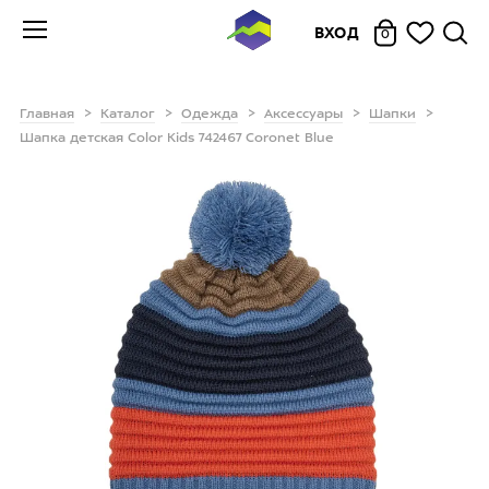
ВХОД
0
Главная
Каталог
Одежда
Аксессуары
Шапки
Шапка детская Color Kids 742467 Coronet Blue