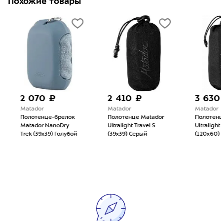
Похожие товары
2 070 ₽
2 410 ₽
3 630
Matador
Matador
Matador
Полотенце-брелок
Полотенце Matador
Полотен
Matador NanoDry
Ultralight Travel S
Ultralight
Trek (39x39) Голубой
(39x39) Серый
(120x60)