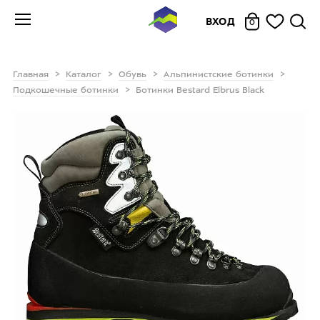
ВХОД
0
Главная
Каталог
Обувь
Альпинистские ботинки
Подкошечные ботинки
Ботинки Bestard Elbrus Black