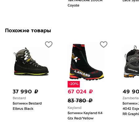
Тактические 200см
Lace Sys
Coyote
Похожие товары
-20%
37 990 ₽
67 024 ₽
49 9
Bestard
Zamberla
83 780 ₽
Ботинки Bestard
Ботинки 
Kayland
Elbrus Black
4042 Expe
Ботинки Kayland K4
RR Graphi
Gtx Red/Yellow