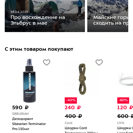
14.04.2023
11.04.2023
Про восхождение на
Майские горы:
Эльбрус в мае
сходить на пр
С этим товаром покупают
-40%
-80%
590 ₽
240 ₽
120 
SIBEARIAN
400 ₽
600 
Дезодорант
Cord
UYN
Sibearian Terminator
Шнурки Cord
Шнурки U
Pro 150мл