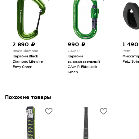
2 890 ₽
990 ₽
1 490
Black Diamond
C.A.M.P.
Petzl
Карабин Black
Карабин
Фиксато
Diamond Litewire
вспомогательный
Petzl Str
Envy Green
C.A.M.P. Ekto Lock
Green
Похожие товары