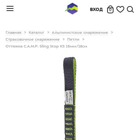
ВХОД
0
Главная
Каталог
Альпинистское снаряжение
Страховочное снаряжение
Петли
Оттяжка C.A.M.P. Sling Stop KS 16мм/18см