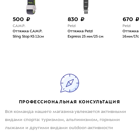
500 ₽
830 ₽
670 
C.A.M.P.
Petzl
Petzl
Оттяжка C.A.M.P.
Оттяжка Petzl
Оттяжка 
Sling Stop KS 12см
Express 25 мм/25 см
16мм/17
ПРОФЕССИОНАЛЬНАЯ КОНСУЛЬТАЦИЯ
Вся команда нашего магазина увлекается активными
видами спорта: туризмом, альпинизмом, горными
лыжами и другими видами outdoor-активности